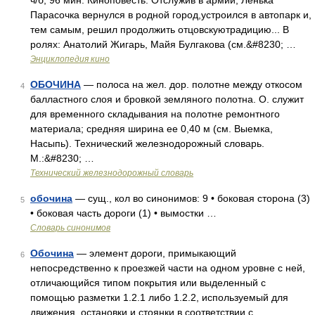
ч/б, 96 мин. Киноповесть. Отслужив в армии, Ленька
Парасочка вернулся в родной город,устроился в автопарк и,
тем самым, решил продолжить отцовскуютрадицию... В
ролях: Анатолий Жигарь, Майя Булгакова (см.&#8230; …
Энциклопедия кино
ОБОЧИНА
— полоса на жел. дор. полотне между откосом
4
балластного слоя и бровкой земляного полотна. О. служит
для временного складывания на полотне ремонтного
материала; средняя ширина ее 0,40 м (см. Выемка,
Насыпь). Технический железнодорожный словарь.
М.:&#8230; …
Технический железнодорожный словарь
обочина
— сущ., кол во синонимов: 9 • боковая сторона (3)
5
• боковая часть дороги (1) • вымостки …
Словарь синонимов
Обочина
— элемент дороги, примыкающий
6
непосредственно к проезжей части на одном уровне с ней,
отличающийся типом покрытия или выделенный с
помощью разметки 1.2.1 либо 1.2.2, используемый для
движения, остановки и стоянки в соответствии с