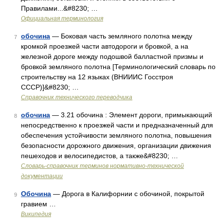
Правилами...&#8230; …
Официальная терминология
обочина
— Боковая часть земляного полотна между
7
кромкой проезжей части автодороги и бровкой, а на
железной дороге между подошвой балластной призмы и
бровкой земляного полотна [Терминологический словарь по
строительству на 12 языках (ВНИИИС Госстроя
СССР)]&#8230; …
Справочник технического переводчика
обочина
— 3.21 обочина : Элемент дороги, примыкающий
8
непосредственно к проезжей части и предназначенный для
обеспечения устойчивости земляного полотна, повышения
безопасности дорожного движения, организации движения
пешеходов и велосипедистов, а также&#8230; …
Словарь-справочник терминов нормативно-технической
документации
Обочина
— Дорога в Калифорнии с обочиной, покрытой
9
гравием …
Википедия