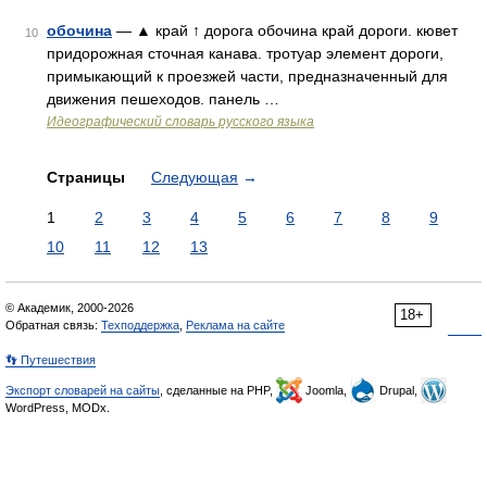
обочина
— ▲ край ↑ дорога обочина край дороги. кювет
10
придорожная сточная канава. тротуар элемент дороги,
примыкающий к проезжей части, предназначенный для
движения пешеходов. панель …
Идеографический словарь русского языка
Страницы
Следующая
→
1
2
3
4
5
6
7
8
9
10
11
12
13
© Академик, 2000-2026
18+
Обратная связь:
Техподдержка
,
Реклама на сайте
👣 Путешествия
Экспорт словарей на сайты
, сделанные на PHP,
Joomla,
Drupal,
WordPress, MODx.